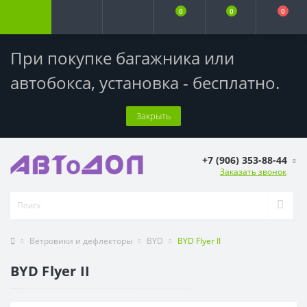
0
0
0
При покупке багажника или
автобокса,
установка - бесплатно
.
Закрыть
+7 (906) 353-88-44
Заказать звонок
Ветровики и дефлекторы
BYD
BYD Flyer II
BYD Flyer II