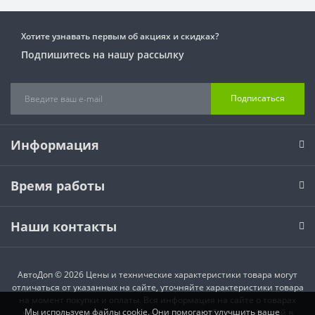
Хотите узнавать первым об акциях и скидках?
Подпишитесь на нашу рассылку
Подписаться
Информация
Время работы
Наши контакты
АвтоДоп © 2026 Цены и технические характеристики товара могут
отличаться от указанных на сайте, уточняйте характеристики товара
на момент покупки и оплаты. Вся информация на сайте о товарах
Мы используем файлы cookie. Они помогают улучшить ваше
носит справочный характер и не является публичной офертой в