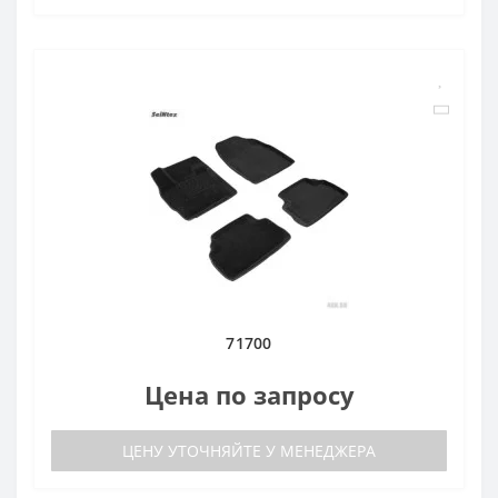
71700
Цена по запросу
ЦЕНУ УТОЧНЯЙТЕ У МЕНЕДЖЕРА