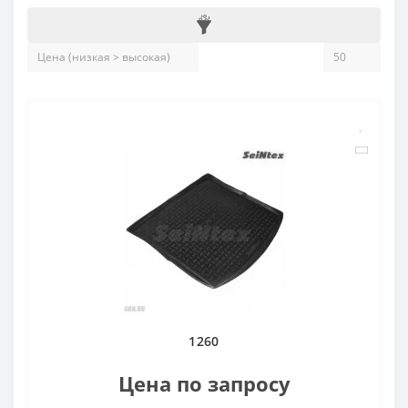
1260
Цена по запросу