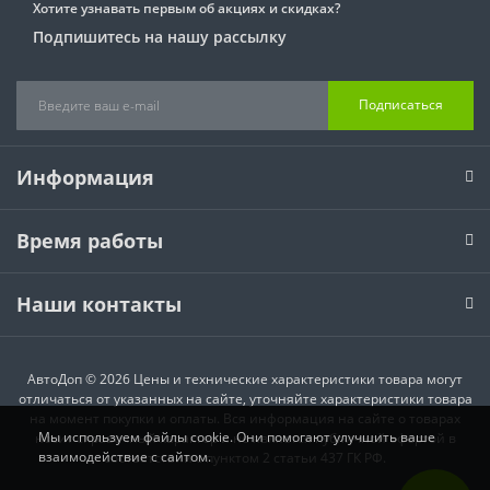
Хотите узнавать первым об акциях и скидках?
Подпишитесь на нашу рассылку
Подписаться
Информация
Время работы
Наши контакты
АвтоДоп © 2026 Цены и технические характеристики товара могут
отличаться от указанных на сайте, уточняйте характеристики товара
на момент покупки и оплаты. Вся информация на сайте о товарах
Мы используем файлы cookie. Они помогают улучшить ваше
носит справочный характер и не является публичной офертой в
взаимодействие с сайтом.
соответствии с пунктом 2 статьи 437 ГК РФ.