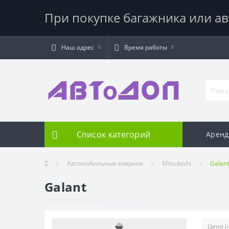
При покупке багажника или ав
Наш адрес
Время работы
Список категорий
Аренд
Автомобильные коврики
Mitsubishi
Galant
Galant