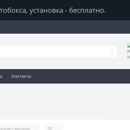
тобокса,
установка - бесплатно
.
а
Контакты