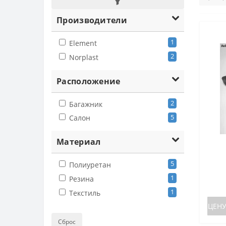
Производители
1
Element
2
Norplast
Расположение
2
Багажник
5
Салон
Материал
5
Полиуретан
1
Резина
1
Текстиль
ЦЕНУ
Сброс