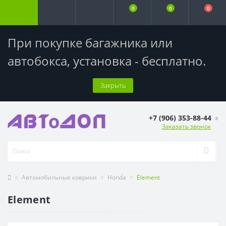
0
0
0
При покупке багажника или
автобокса,
установка - бесплатно
.
Закрыть
+7 (906) 353-88-44
Заказать звонок
Автомобильные коврики
Honda
Element
Element