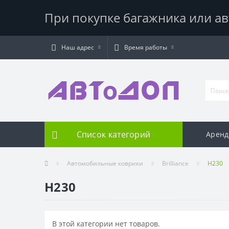
При покупке багажника или ав
Наш адрес
Время работы
Список категорий
Аренд
Автомобильные коврики
Brilliance
H230
H230
В этой категории нет товаров.