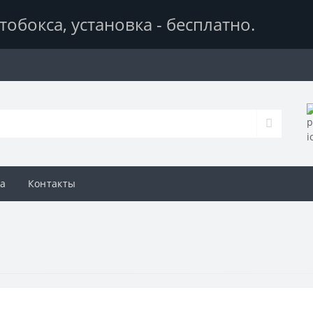
тобокса,
установка - бесплатно
.
а
Контакты