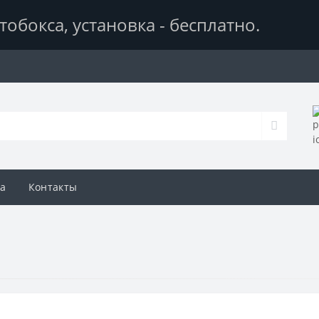
тобокса,
установка - бесплатно
.
а
Контакты