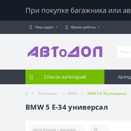
При покупке багажника или ав
Наш адрес
Время работы
Список категорий
Аренд
Авточехлы
BMW
BMW 5 Е-34 универсал
BMW 5 Е-34 универсал