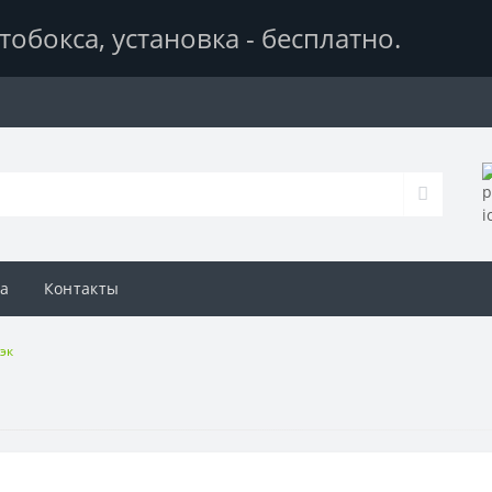
тобокса,
установка - бесплатно
.
а
Контакты
бэк