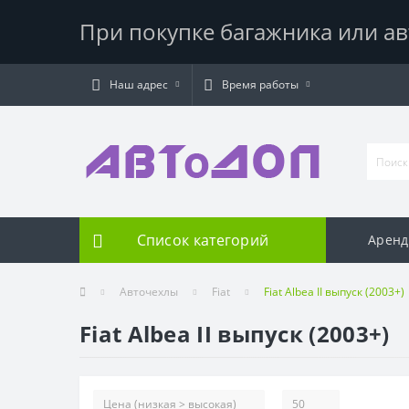
При покупке багажника или ав
Наш адрес
Время работы
Список категорий
Аренд
Авточехлы
Fiat
Fiat Albea II выпуск (2003+)
Fiat Albea II выпуск (2003+)