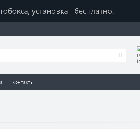
тобокса,
установка - бесплатно
.
а
Контакты