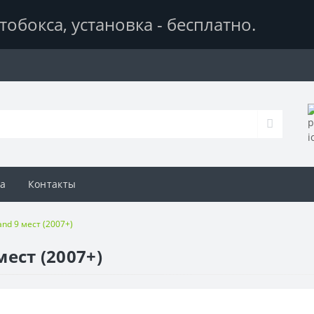
тобокса,
установка - бесплатно
.
а
Контакты
and 9 мест (2007+)
мест (2007+)