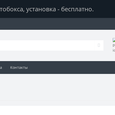
тобокса,
установка - бесплатно
.
а
Контакты