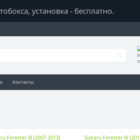
тобокса,
установка - бесплатно
.
а
Контакты
u Forester III (2007-2013)
Subaru Forester IV (201