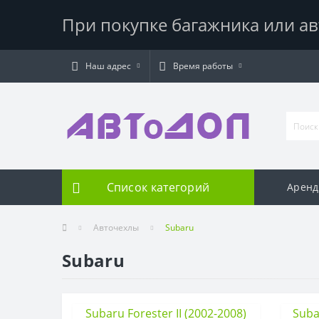
При покупке багажника или ав
Наш адрес
Время работы
Список категорий
Аренд
Авточехлы
Subaru
Subaru
Subaru Forester II (2002-2008)
Subar