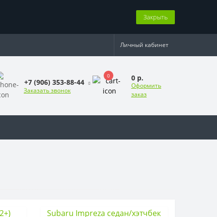
Закрыть
Личный кабинет
0
0 р.
+7 (906) 353-88-44
Оформить
Заказать звонок
заказ
2+)
Subaru Impreza седан/хэтчбек