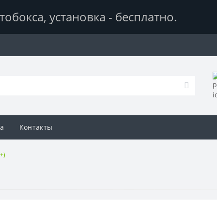
тобокса,
установка - бесплатно
.
а
Контакты
+)