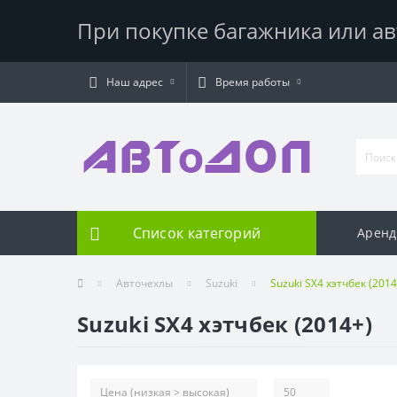
При покупке багажника или ав
Наш адрес
Время работы
Список категорий
Аренд
Авточехлы
Suzuki
Suzuki SX4 хэтчбек (2014
Suzuki SX4 хэтчбек (2014+)