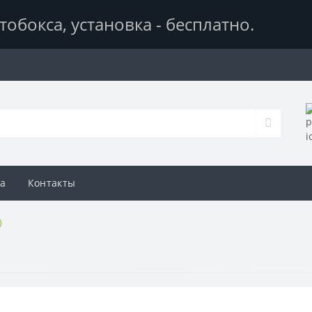
тобокса,
установка - бесплатно
.
а
Контакты
)