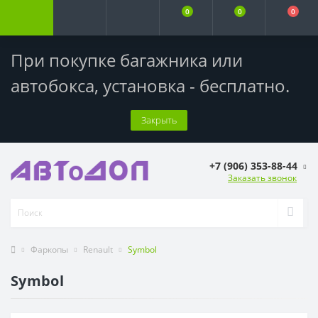
0
0
0
При покупке багажника или
автобокса,
установка - бесплатно
.
Закрыть
+7 (906) 353-88-44
Заказать звонок
Фаркопы
Renault
Symbol
Symbol