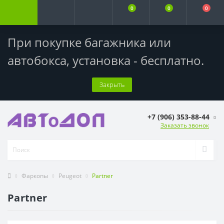
0
0
0
При покупке багажника или
автобокса,
установка - бесплатно
.
Закрыть
+7 (906) 353-88-44
Заказать звонок
Фаркопы
Peugeot
Partner
Partner