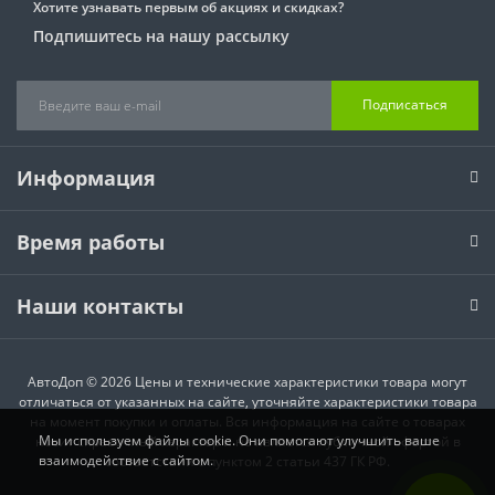
Хотите узнавать первым об акциях и скидках?
Подпишитесь на нашу рассылку
Подписаться
Информация
Время работы
Наши контакты
АвтоДоп © 2026 Цены и технические характеристики товара могут
отличаться от указанных на сайте, уточняйте характеристики товара
на момент покупки и оплаты. Вся информация на сайте о товарах
Мы используем файлы cookie. Они помогают улучшить ваше
носит справочный характер и не является публичной офертой в
взаимодействие с сайтом.
соответствии с пунктом 2 статьи 437 ГК РФ.