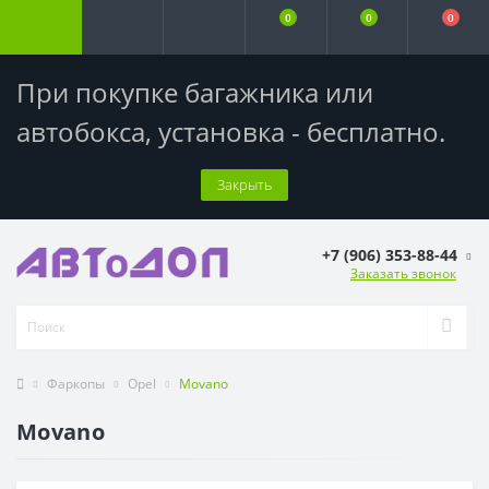
0
0
0
При покупке багажника или
автобокса,
установка - бесплатно
.
Закрыть
+7 (906) 353-88-44
Заказать звонок
Фаркопы
Opel
Movano
Movano