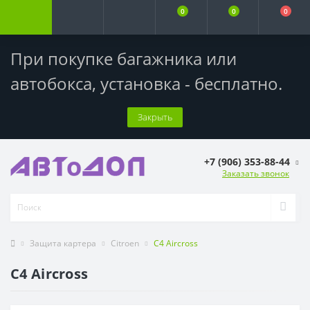
0
0
0
При покупке багажника или
автобокса,
установка - бесплатно
.
Закрыть
+7 (906) 353-88-44
Заказать звонок
Защита картера
Citroen
C4 Aircross
C4 Aircross