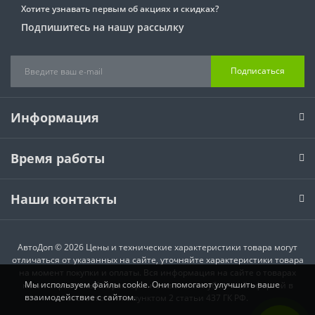
Хотите узнавать первым об акциях и скидках?
Подпишитесь на нашу рассылку
Подписаться
Информация
Время работы
Наши контакты
АвтоДоп © 2026 Цены и технические характеристики товара могут
отличаться от указанных на сайте, уточняйте характеристики товара
на момент покупки и оплаты. Вся информация на сайте о товарах
Мы используем файлы cookie. Они помогают улучшить ваше
носит справочный характер и не является публичной офертой в
взаимодействие с сайтом.
соответствии с пунктом 2 статьи 437 ГК РФ.