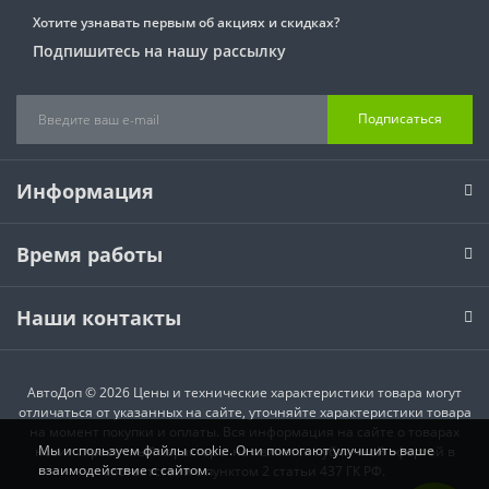
Хотите узнавать первым об акциях и скидках?
Подпишитесь на нашу рассылку
Подписаться
Информация
Время работы
Наши контакты
АвтоДоп © 2026 Цены и технические характеристики товара могут
отличаться от указанных на сайте, уточняйте характеристики товара
на момент покупки и оплаты. Вся информация на сайте о товарах
Мы используем файлы cookie. Они помогают улучшить ваше
носит справочный характер и не является публичной офертой в
взаимодействие с сайтом.
соответствии с пунктом 2 статьи 437 ГК РФ.