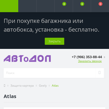
0
0
0
При покупке багажника или
автобокса,
установка - бесплатно
.
Закрыть
+7 (906) 353-88-44
Заказать звонок
Защита картера
Geely
Atlas
Atlas