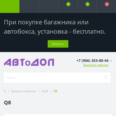
0
0
0
При покупке багажника или
автобокса,
установка - бесплатно
.
Закрыть
+7 (906) 353-88-44
Заказать звонок
Защита картера
Audi
Q8
Q8