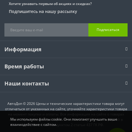
Хотите узнавать первым об акциях и скидках?
Подпишитесь на нашу рассылку
Подписаться
Информация
Время работы
Наши контакты
АвтоДоп © 2026 Цены и технические характеристики товара могут
отличаться от указанных на сайте, уточняйте характеристики товара
на момент покупки и оплаты. Вся информация на сайте о товарах
Мы используем файлы cookie. Они помогают улучшить ваше
носит справочный характер и не является публичной офертой в
взаимодействие с сайтом.
соответствии с пунктом 2 статьи 437 ГК РФ.