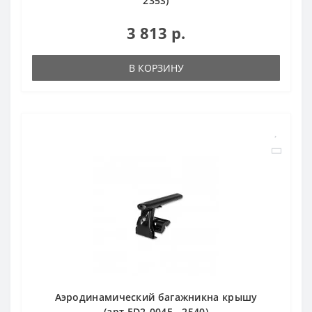
235S)
3 813 р.
В КОРЗИНУ
Аэродинамический багажникна крышу
(арт.ED2-004F—2540)