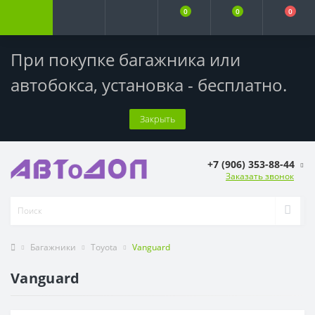
0
0
0
При покупке багажника или
автобокса,
установка - бесплатно
.
Закрыть
+7 (906) 353-88-44
Заказать звонок
Багажники
Toyota
Vanguard
Vanguard