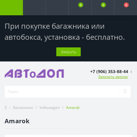
0
0
0
При покупке багажника или
автобокса,
установка - бесплатно
.
Закрыть
+7 (906) 353-88-44
Заказать звонок
Багажники
Volkswagen
Amarok
Amarok