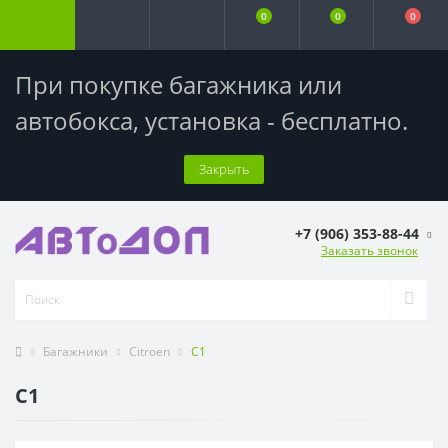
0
0
0
При покупке багажника или
автобокса,
установка - бесплатно
.
Закрыть
+7 (906) 353-88-44
Заказать звонок
Багажники
Citroen
C1
C1