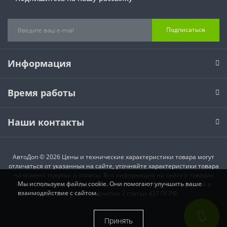
Подписаться
Информация
Время работы
Наши контакты
АвтоДоп © 2026 Цены и технические характеристики товара могут
отличаться от указанных на сайте, уточняйте характеристики товара
на момент покупки и оплаты. Вся информация на сайте о товарах
Мы используем файлы cookie. Они помогают улучшить ваше
носит справочный характер и не является публичной офертой в
взаимодействие с сайтом.
соответствии с пунктом 2 статьи 437 ГК РФ.
Принять