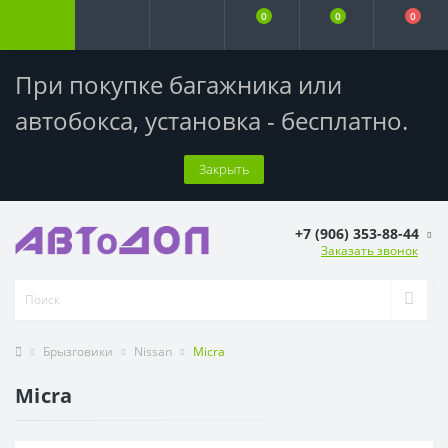
0
0
0
При покупке багажника или
автобокса,
установка - бесплатно
.
Закрыть
+7 (906) 353-88-44
Заказать звонок
Брызговики
Nissan
Micra
Micra