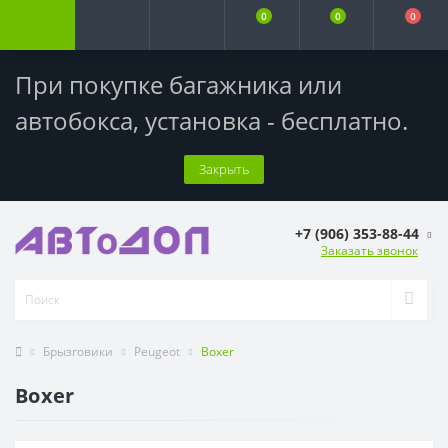
0
0
0
При покупке багажника или
автобокса,
установка - бесплатно
.
Закрыть
+7 (906) 353-88-44
Заказать звонок
Брызговики
Peugeot
Boxer
Boxer